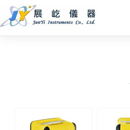
跳
至
主
要
內
容