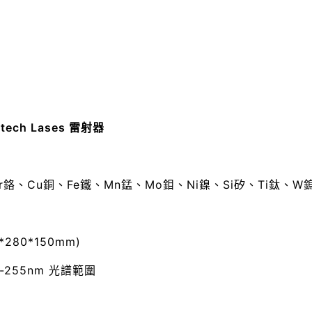
itech Lases 雷射器
r鉻、Cu銅、Fe鐵、Mn錳、Mo鉬、Ni鎳、Si矽、Ti鈦、W
0*280*150mm)
0-255nm 光譜範圍