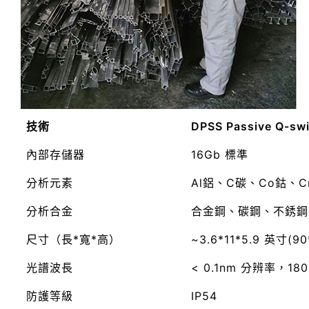
技術
DPSS Passive Q-sw
內部存儲器
16Gb 標準
分析元素
Al鋁、C碳、Co鈷、C
分析合金
合金鋼、碳鋼、不銹鋼
尺寸（長*寬*高）
~3.6*11*5.9 英寸(9
光譜波長
< 0.1nm 分辨率，18
防護等級
IP54