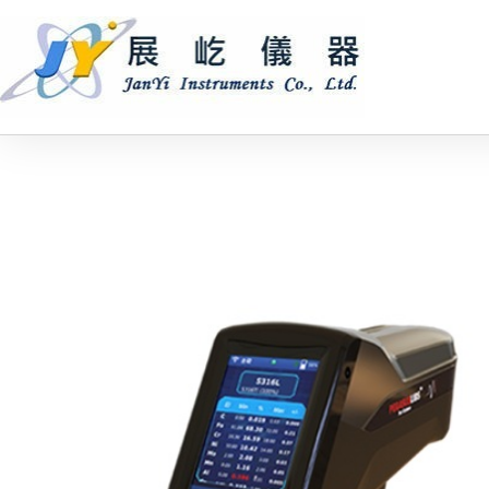
跳
至
主
要
內
容