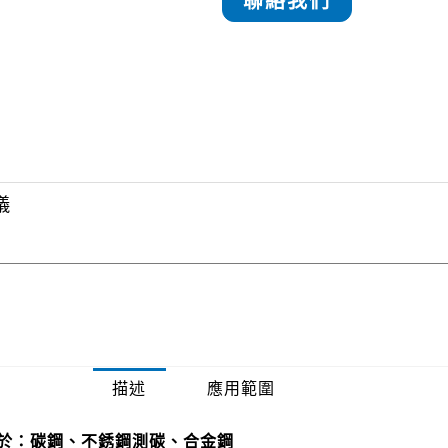
聯絡我們
儀
描述
應用範圍
應用於：碳鋼、不銹鋼測碳、合金鋼