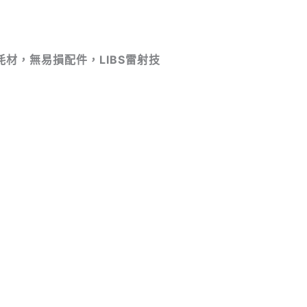
耗材，
無易損配件，
LIBS
雷射技