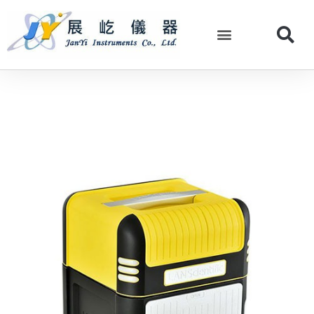
跳
至
主
要
內
容