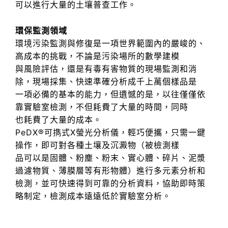
可以進行大量的土壤普查工作。
環保監測領域
環境污染監測與修復是一項世界範圍內的嚴峻的、
高成本的挑戰，不論是污染場所的數學建模
與風險評估，還是有毒有害物質的現場監測和消
除，現場採集、快速準確分析成千上萬個樣品是
一項必備的基本的能力，但遺憾的是，以往僅僅依
靠實驗室檢測，不但耗費了大量的時間，同時
也耗費了大量的成本。
PeDX®可擕式X螢光分析儀，輕巧便攜，只需一鍵
操作，即可對各種土壤及沉澱物（被檢測樣
品可以是固體、粉塵、粉末、實心體、碎片、泥漿
過濾物質、薄膜層等有形物體）進行多元素分析和
檢測，並可快速得到可靠的分析資料，協助即時策
略制定，檢測成本遠遠低於實驗室分析。